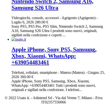
Nintendo Switch 2, Samsung A16,
Samsung S26 Ultra
Videogiochi, console, accessori
-
Agrigento (Agrigento)
-
Luglio 6, 2026
280.00 €
Sony PS5, PS5 Pro, PS5 Slim, Nintendo Switch 2, Samsung
A16, Samsung S26 Ultra I prodotti sono nuovi, originali,
sigillati nella confezione e coperti ...
Apple iPhone, Sony PS5, Samsung,
Xbox, Xiaomi, WhatsApp:
+639054483461
Telefoni, cellulari, smartphone
-
Matera (Matera)
-
Giugno 25,
2026
300.00 €
Apple iPhone, Sony PS5, Samsung, Xbox, Xiaomi,
WhatsApp: +639054483461 Tutti i prodotti sono nuovi,
originali e sigillati nella confezione. I telefoni...
© 2022 Usato it. - Adintend Srl - Via dal Verme 7, Milano - P.iva
IT02357550066