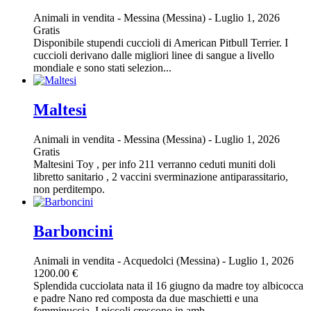
Animali in vendita
-
Messina (Messina)
-
Luglio 1, 2026
Gratis
Disponibile stupendi cuccioli di American Pitbull Terrier. I
cuccioli derivano dalle migliori linee di sangue a livello
mondiale e sono stati selezion...
Maltesi
Animali in vendita
-
Messina (Messina)
-
Luglio 1, 2026
Gratis
Maltesini Toy , per info 211 verranno ceduti muniti doli
libretto sanitario , 2 vaccini sverminazione antiparassitario,
non perditempo.
Barboncini
Animali in vendita
-
Acquedolci (Messina)
-
Luglio 1, 2026
1200.00 €
Splendida cucciolata nata il 16 giugno da madre toy albicocca
e padre Nano red composta da due maschietti e una
femminuccia, I piccoli crescono in amb...