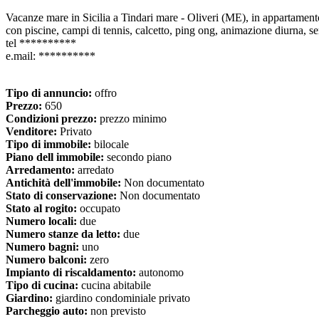
Vacanze mare in Sicilia a Tindari mare - Oliveri (ME), in appartamento c
con piscine, campi di tennis, calcetto, ping ong, animazione diurna, se
tel **********
e.mail: **********
Tipo di annuncio:
offro
Prezzo:
650
Condizioni prezzo:
prezzo minimo
Venditore:
Privato
Tipo di immobile:
bilocale
Piano dell immobile:
secondo piano
Arredamento:
arredato
Antichità dell'immobile:
Non documentato
Stato di conservazione:
Non documentato
Stato al rogito:
occupato
Numero locali:
due
Numero stanze da letto:
due
Numero bagni:
uno
Numero balconi:
zero
Impianto di riscaldamento:
autonomo
Tipo di cucina:
cucina abitabile
Giardino:
giardino condominiale privato
Parcheggio auto:
non previsto